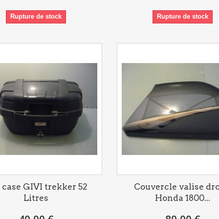
Rupture de stock
Rupture de stock
 case GIVI trekker 52
Couvercle valise dro
Litres
Honda 1800...