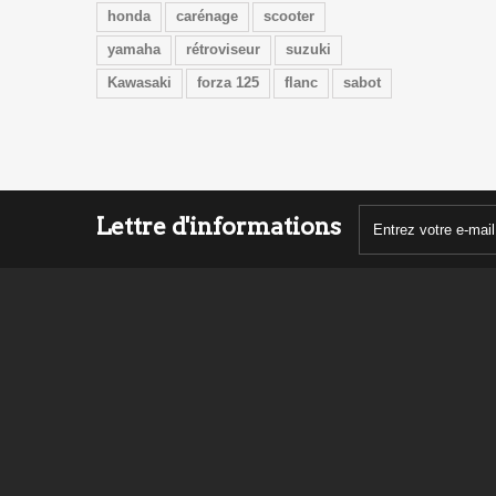
honda
carénage
scooter
yamaha
rétroviseur
suzuki
Kawasaki
forza 125
flanc
sabot
Lettre d'informations