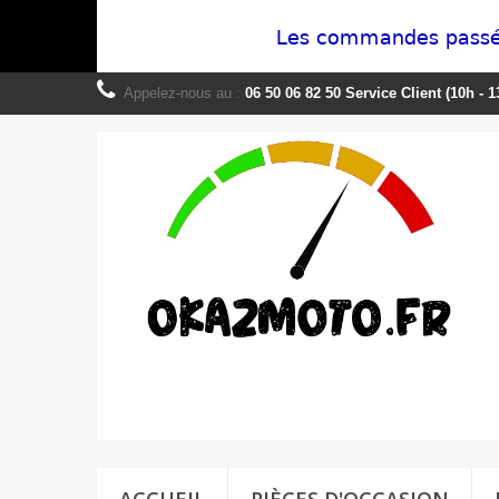
Appelez-nous au :
06 50 06 82 50 Service Client (10h - 1