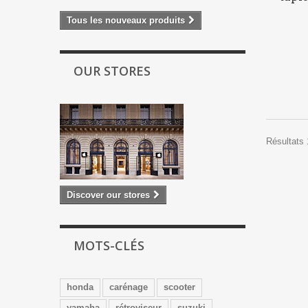
Tous les nouveaux produits
OUR STORES
Résultats 
Discover our stores
MOTS-CLÉS
honda
carénage
scooter
yamaha
rétroviseur
suzuki