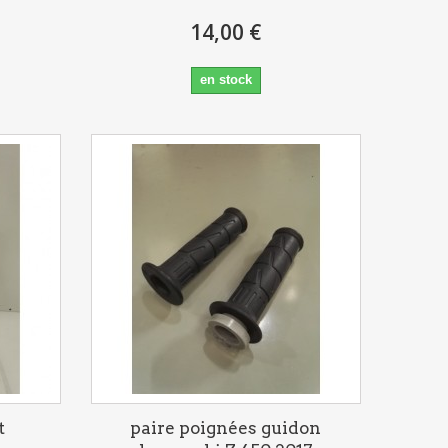
14,00 €
en stock
t
paire poignées guidon