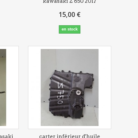
kawasaki Z 650 2017
15,00 €
en stock
asaki
carter inférieur d'huile