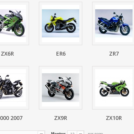
ZX6R
ER6
ZR7
1000 2007
ZX9R
ZX10R
Montrer
par page