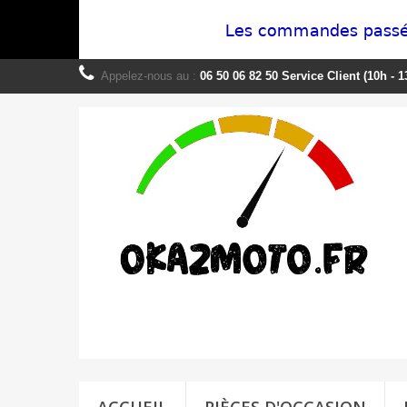
Appelez-nous au :
06 50 06 82 50 Service Client (10h - 1