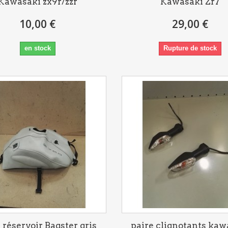
Kawasaki zx9r/zzr
Kawasaki Zr7
10,00 €
29,00 €
en stock
Rupture de stock
 réservoir Bagster gris
paire clignotants kaw