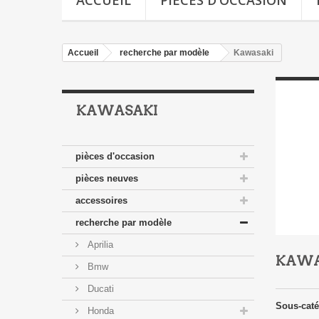
ACCUEIL
PIÈCES D'OCCASION
Accueil
recherche par modèle
Kawasaki
KAWASAKI
pièces d'occasion
pièces neuves
accessoires
recherche par modèle
Aprilia
KAWA
Bmw
Ducati
Sous-caté
Honda