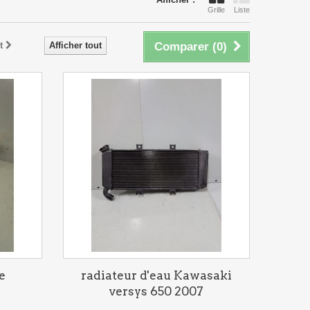
Grille
Liste
t
Afficher tout
Comparer (
0
)
e
radiateur d'eau Kawasaki
versys 650 2007