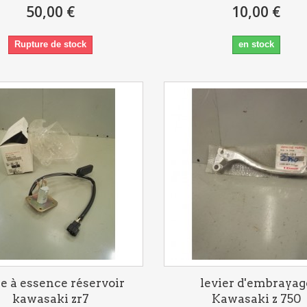
50,00 €
10,00 €
Rupture de stock
en stock
ge à essence réservoir
levier d'embrayag
kawasaki zr7
Kawasaki z 750