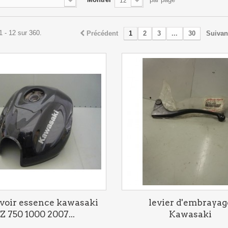
12
1 - 12 sur 360.
Précédent
1
2
3
...
30
Suivan
rvoir essence kawasaki
levier d'embrayag
Z 750 1000 2007...
Kawasaki