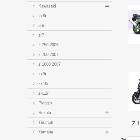
Kawasaki
zx6r
er6
zr7
z 750 2005
z 750 2007
z 1000 2007
zx9r
zx10r
zx12r
Piaggio
Suzuki
Z 
Triumph
Yamaha
Tri